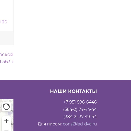
люс
вской
N 363
НАШИ КОНТАКТЫ
+7-951-596-6446
(384-2) 74-44-44
(384-2) 37-49-44
Для писем:
cons@lad-dva.ru