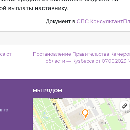
ой выплаты наставнику.
Документ в
СПС КонсультантП
м
са от
Постановление Правительства Кемеро
области — Кузбасса от 07.06.2023 
МЫ РЯДОМ
нига