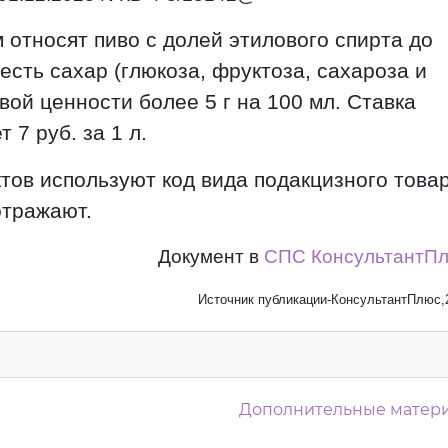
относят пиво с долей этилового спирта до
есть сахар (глюкоза, фруктоза, сахароза и
евой ценности более 5 г на 100 мл. Ставка
 7 руб. за 1 л.
ктов используют код вида подакцизного това
отражают.
Документ в
СПС КонсультантП
Источник публикации-КонсультантПлюс,
м
Дополнительные матер