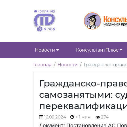
Новости
КонсультантПлюс
Главная
Новости
Гражданско-право
Гражданско-прав
самозанятыми: су
переквалификаци
16.09.2024
< 1 мин.
274
Документ: Постановление АС Пово