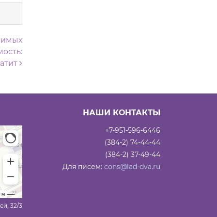
лимых
ость:
латит
НАШИ КОНТАКТЫ
+7-951-596-6446
(384-2) 74-44-44
(384-2) 37-49-44
Для писем:
cons@lad-dva.ru
ей, 32/3