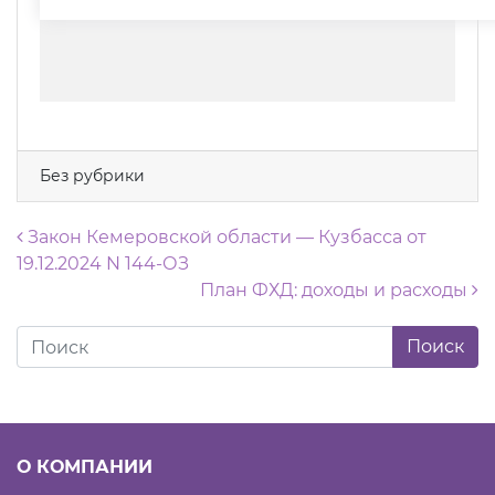
Без рубрики
Навигация по записям
Закон Кемеровской области — Кузбасса от
19.12.2024 N 144-ОЗ
План ФХД: доходы и расходы
О КОМПАНИИ