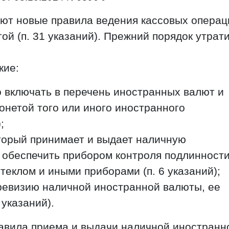
яют новые правила ведения кассовых операц
ой (п. 31 указаний). Прежний порядок утрат
кие:
о включать в перечень иностранных валют и
онетой того или иного иностранного
;
оторый принимает и выдает наличную
 обеспечить прибором контроля подлинност
теклом и иными приборами (п. 6 указаний);
ревизию наличной иностранной валюты, ее
 указаний).
равила приема и выдачи наличной иностранн