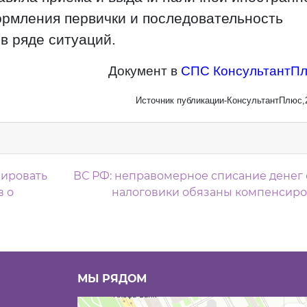
ормления первички и последовательность
в ряде ситуаций.
Документ в
СПС КонсультантП
Источник публикации-КонсультантПлюс,
м
лировать
ВС РФ: неправомерное списание денег 
в о
налоговики обязаны компенсир
МЫ РЯДОМ