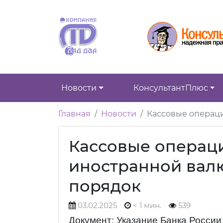
Новости
КонсультантПлюс
Главная
Новости
Кассовые операци
Кассовые операци
иностранной вал
порядок
03.02.2025
< 1 мин.
539
Документ: Указание Банка России 