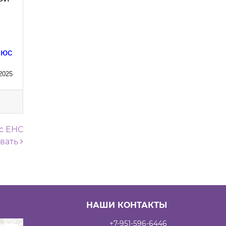
люс
2025
с ЕНС
овать
НАШИ КОНТАКТЫ
+7-951-596-6446