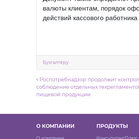
валюты клиентам, порядок оф
действий кассового работника 
Бухгалтеру
Навигация по запися
Роспотребнадзор продолжит контро
соблюдение отдельных техрегламенто
пищевой продукции
О КОМПАНИИ
ПРОДУКТЫ
О компании
КонсультантПлюс