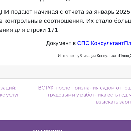
ПИ подают начиная с отчета за январь 2025
е контрольные соотношения. Их стало боль
ния для строки 171.
Документ в
СПС КонсультантП
Источник публикации-КонсультантПлюс,
м
заций:
ВС РФ: после признания судом отно
кс услуг
трудовыми у работника есть год,
взыскать зар