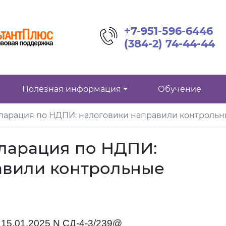
+7-951-596-6446
(384-2) 74-44-44
Полезная информация
Обучение
ларация по НДПИ: налоговики направили контроль
ларация по НДПИ:
авили контрольные
 15.01.2025 N СД-4-3/239@