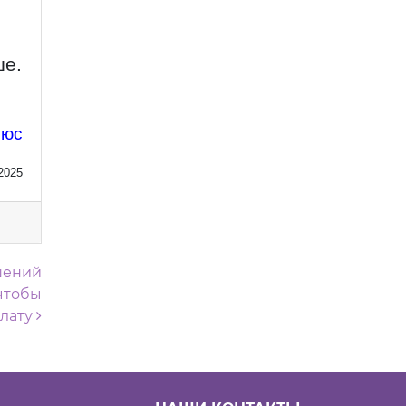
ше.
люс
2025
шений
 чтобы
плату