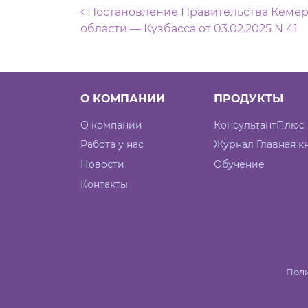
Навигация по запися
Постановление Правительства Кеме
области — Кузбасса от 03.02.2025 N 41
О КОМПАНИИ
ПРОДУКТЫ
О компании
КонсультантПлюс
Работа у нас
Журнал Главная к
Новости
Обучение
Контакты
Поли