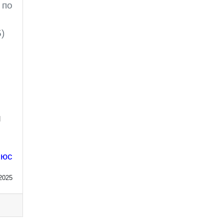
 по
)
и
люс
2025