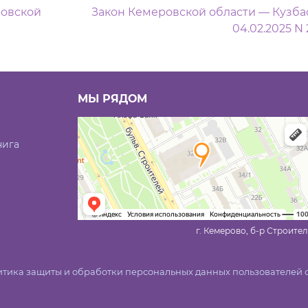
м
ровской
Закон Кемеровской области — Кузбас
04.02.2025 N
МЫ РЯДОМ
нига
г. Кемерово, б-р Строител
тика защиты и обработки персональных данных пользователей 