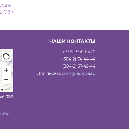
са от
 2-ОЗ
НАШИ КОНТАКТЫ
+7-951-596-6446
(384-2) 74-44-44
(384-2) 37-49-44
Для писем:
cons@lad-dva.ru
ей, 32/3
сайта