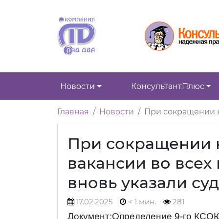
Новости
КонсультантПлюс
Главная
Новости
При сокращении н
При сокращении 
вакансии во всех
вновь указали су
17.02.2025
< 1 мин.
281
Документ:Определение 9-го КСОЮ