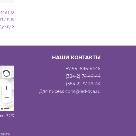
мат о
упил в
думу
НАШИ КОНТАКТЫ
+7-951-596-6446
(384-2) 74-44-44
(384-2) 37-49-44
Для писем:
cons@lad-dva.ru
ей, 32/3
сайта