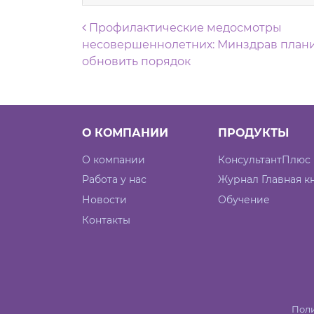
Навигация по запися
Профилактические медосмотры
несовершеннолетних: Минздрав план
обновить порядок
О КОМПАНИИ
ПРОДУКТЫ
О компании
КонсультантПлюс
Работа у нас
Журнал Главная к
Новости
Обучение
Контакты
Поли