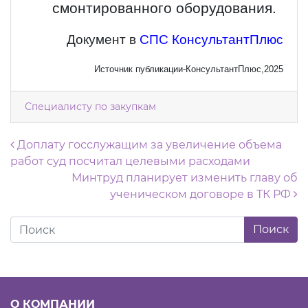
смонтированного оборудования.
Документ в
СПС КонсультантПлюс
Источник публикации-КонсультантПлюс,2025
Специалисту по закупкам
Навигация по записям
Доплату госслужащим за увеличение объема
работ суд посчитал целевыми расходами
Минтруд планирует изменить главу об
ученическом договоре в ТК РФ
О КОМПАНИИ