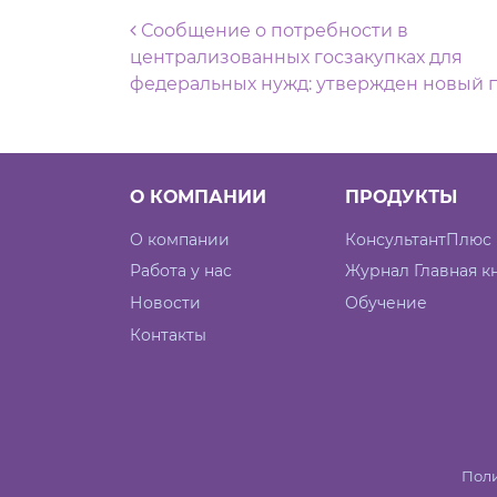
Навигация по запися
Сообщение о потребности в
централизованных госзакупках для
федеральных нужд: утвержден новый 
О КОМПАНИИ
ПРОДУКТЫ
О компании
КонсультантПлюс
Работа у нас
Журнал Главная к
Новости
Обучение
Контакты
Поли