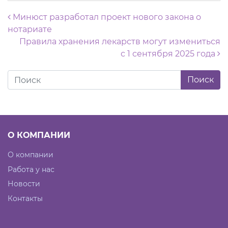
Навигация по записям
Минюст разработал проект нового закона о
нотариате
Правила хранения лекарств могут измениться
с 1 сентября 2025 года
О КОМПАНИИ
О компании
Работа у нас
Новости
Контакты