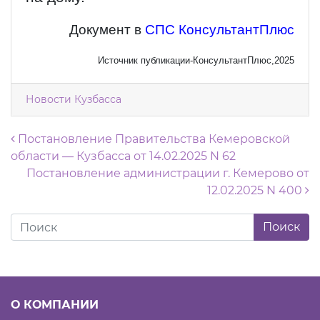
Документ в
СПС КонсультантПлюс
Источник публикации-КонсультантПлюс,2025
Новости Кузбасса
Навигация по записям
Постановление Правительства Кемеровской
области — Кузбасса от 14.02.2025 N 62
Постановление администрации г. Кемерово от
12.02.2025 N 400
О КОМПАНИИ