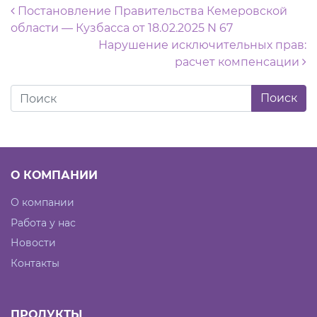
Навигация по записям
Постановление Правительства Кемеровской
области — Кузбасса от 18.02.2025 N 67
Нарушение исключительных прав:
расчет компенсации
О КОМПАНИИ
О компании
Работа у нас
Новости
Контакты
ПРОДУКТЫ