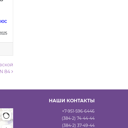
люс
2025
вской
 N 84
НАШИ КОНТАКТЫ
+7-951-596-6446
(384-2) 74-44-44
(384-2) 37-49-44