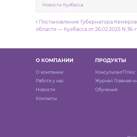
Новости Кузбасса
Навигация по запися
Постановление Губернатора Кемеров
области — Кузбасса от 26.02.2025 N 36-
О КОМПАНИИ
ПРОДУКТЫ
О компании
КонсультантПлюс
Работа у нас
Журнал Главная к
Новости
Обучение
Контакты