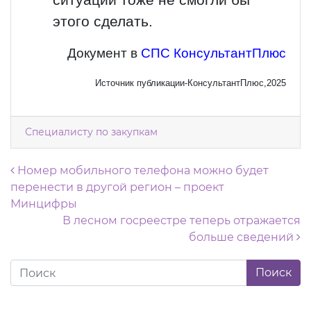
ситуации тоже не смогли бы
этого сделать.
Документ в
СПС КонсультантПлюс
Источник публикации-КонсультантПлюс,2025
Специалисту по закупкам
Навигация по записям
Номер мобильного телефона можно будет
перенести в другой регион – проект
Минцифры
В лесном госреестре теперь отражается
больше сведений