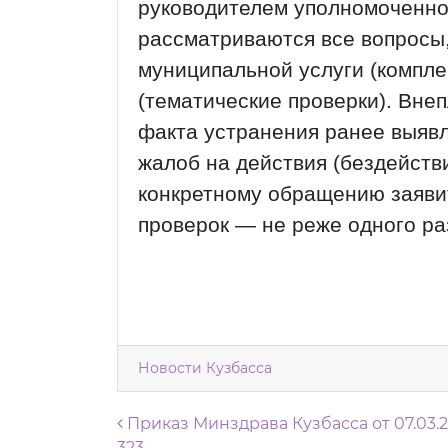
руководителем уполномоченног
рассматриваются все вопросы
муниципальной услуги (компле
(тематические проверки). Вне
факта устранения ранее выявл
жалоб на действия (бездейств
конкретному обращению заяви
проверок — не реже одного раз
Новости Кузбасса
Навигация по запися
Приказ Минздрава Кузбасса от 07.03.
323