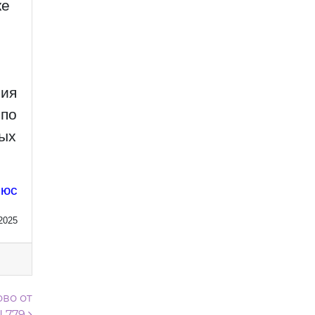
ке
ния
 по
вых
люс
2025
во от
N 779