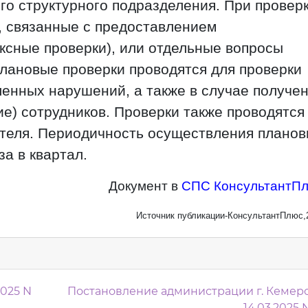
о структурного подразделения. При провер
, связанные с предоставлением
ксные проверки), или отдельные вопросы
плановые проверки проводятся для проверки
енных нарушений, а также в случае получе
ие) сотрудников. Проверки также проводятся
теля. Периодичность осуществления плано
а в квартал.
Документ в
СПС КонсультантП
Источник публикации-КонсультантПлюс,
м
2025 N
Постановление администрации г. Кемеро
14.03.2025 