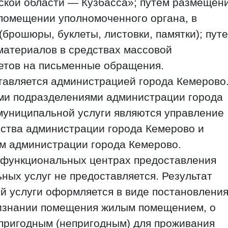
ской области — Кузбасса»; путем размещен
помещении уполномоченного органа, в
рошюры, буклеты, листовки, памятки); пут
атериалов в средствах массовой
етов на письменные обращения.
тавляется администрацией города Кемерово
ми подразделениями администрации города
муниципальной услуги являются управление
ства администрации города Кемерово и
м администрации города Кемерово.
офункциональных центрах предоставления
ных услуг не предоставляется. Результат
й услуги оформляется в виде постановлени
ризнании помещения жилым помещением, о
пригодным (непригодным) для проживания