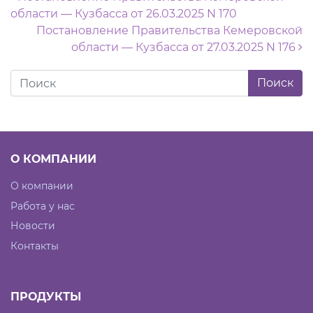
Навигация по записям
области — Кузбасса от 26.03.2025 N 170
Постановление Правительства Кемеровской
области — Кузбасса от 27.03.2025 N 176
О КОМПАНИИ
О компании
Работа у нас
Новости
Контакты
ПРОДУКТЫ