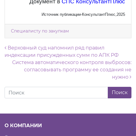
Документ в
СПС КонсультантПлюс
Источник публикации-КонсультантПлюс,2025
Специалисту по закупкам
Навигация по записям
Верховный суд напомнил ряд правил
индексации присужденных сумм по АПК РФ
Система автоматического контроля выбросов:
согласовывать программу ее создания не
нужно
О КОМПАНИИ