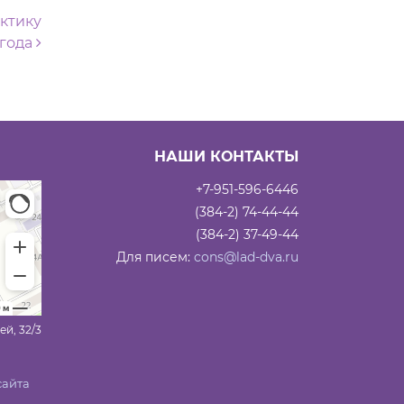
ктику
 года
НАШИ КОНТАКТЫ
+7-951-596-6446
(384-2) 74-44-44
(384-2) 37-49-44
Для писем:
cons@lad-dva.ru
ей, 32/3
сайта