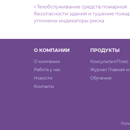
Навигация по запися
Техобслуживание средств пожарной
безопасности зданий и тушение пожар
уточнены индикаторы риска
О КОМПАНИИ
ПРОДУКТЫ
О компании
КонсультантПлюс
Работа у нас
Журнал Главная к
Новости
Обучение
Контакты
Поли