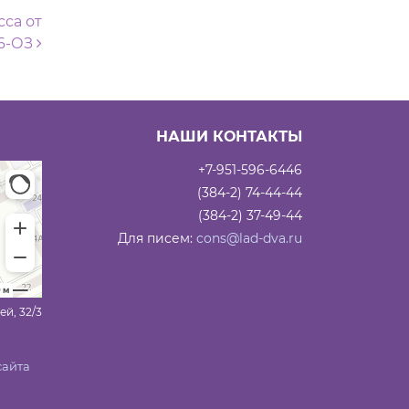
са от
46-ОЗ
НАШИ КОНТАКТЫ
+7-951-596-6446
(384-2) 74-44-44
(384-2) 37-49-44
Для писем:
cons@lad-dva.ru
ей, 32/3
сайта