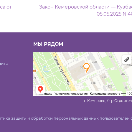
м
са от
Закон Кемеровской области — Кузбас
05.05.2025 N 
МЫ РЯДОМ
нига
г. Кемерово, б-р Строител
тика защиты и обработки персональных данных пользователей 