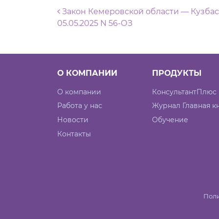
Навигация по запися
Закон Кемеровской области — Кузбас
05.05.2025 N 56-ОЗ
О КОМПАНИИ
ПРОДУКТЫ
О компании
КонсультантПлюс
Работа у нас
Журнал Главная к
Новости
Обучение
Контакты
Поли