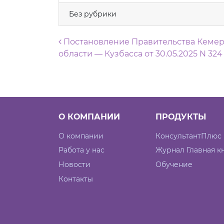
Без рубрики
Навигация по запися
Постановление Правительства Кеме
области — Кузбасса от 30.05.2025 N 324
О КОМПАНИИ
ПРОДУКТЫ
О компании
КонсультантПлюс
Работа у нас
Журнал Главная к
Новости
Обучение
Контакты