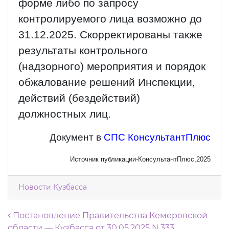
форме либо по запросу
контролируемого лица возможно до
31.12.2025. Скорректированы также
результаты контрольного
(надзорного) мероприятия и порядок
обжалование решений Инспекции,
действий (бездействий)
должностных лиц.
Документ в
СПС КонсультантПлюс
Источник публикации-КонсультантПлюс,2025
Новости Кузбасса
Навигация по записям
Постановление Правительства Кемеровской
области — Кузбасса от 30.05.2025 N 333