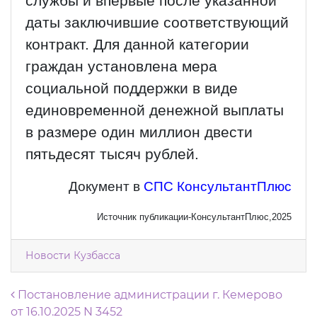
службы и впервые после указанной
даты заключившие соответствующий
контракт. Для данной категории
граждан установлена мера
социальной поддержки в виде
единовременной денежной выплаты
в размере один миллион двести
пятьдесят тысяч рублей.
Документ в
СПС КонсультантПлюс
Источник публикации-КонсультантПлюс,2025
Новости Кузбасса
Навигация по записям
Постановление администрации г. Кемерово
от 16.10.2025 N 3452