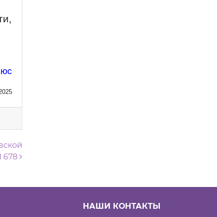
ти,
люс
2025
вской
N 678
НАШИ КОНТАКТЫ