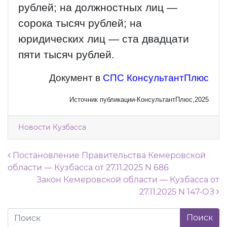
рублей; на должностных лиц —
сорока тысяч рублей; на
юридических лиц — ста двадцати
пяти тысяч рублей.
Документ в
СПС КонсультантПлюс
Источник публикации-КонсультантПлюс,2025
Новости Кузбасса
Навигация по записям
Постановление Правительства Кемеровской
области — Кузбасса от 27.11.2025 N 686
Закон Кемеровской области — Кузбасса от
27.11.2025 N 147-ОЗ