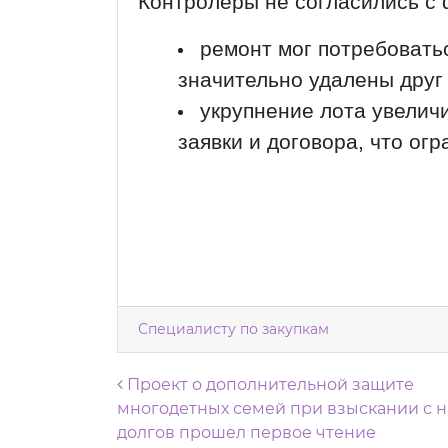
Контролеры не согласились с
ремонт мог потребовать
значительно удалены друг 
укрупнение лота увелич
заявки и договора, что ог
Специалисту по закупкам
Навигация по запися
Проект о дополнительной защите
многодетных семей при взыскании с н
долгов прошел первое чтение