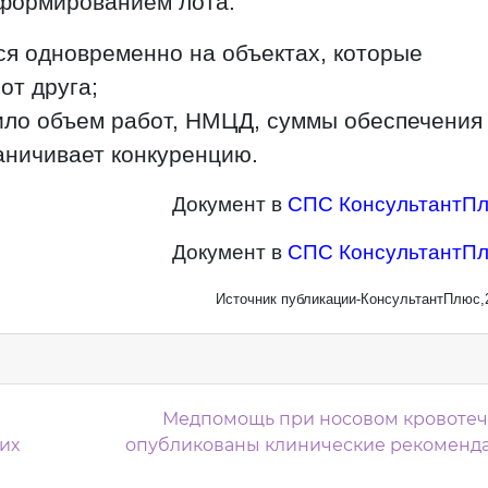
 формированием лота:
ся одновременно на объектах, которые
от друга;
ило объем работ, НМЦД, суммы обеспечения
раничивает конкуренцию.
Документ в
СПС КонсультантП
Документ в
СПС КонсультантП
Источник публикации-КонсультантПлюс,
м
Медпомощь при носовом кровотеч
их
опубликованы клинические рекоменд