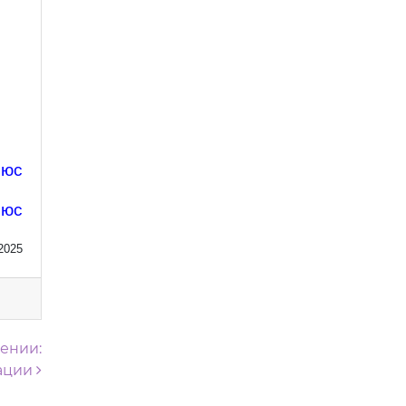
люс
люс
2025
ении:
ации