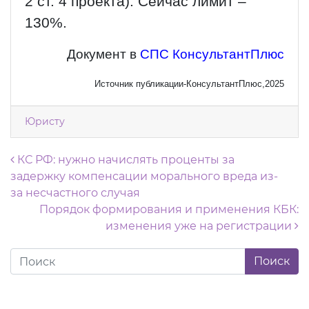
2 ст. 4 проекта). Сейчас лимит –
130%.
Документ в
СПС КонсультантПлюс
Источник публикации-КонсультантПлюс,2025
Юристу
Навигация по записям
КС РФ: нужно начислять проценты за
задержку компенсации морального вреда из-
за несчастного случая
Порядок формирования и применения КБК:
изменения уже на регистрации