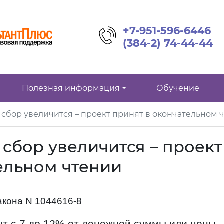
+7-951-596-6446
(384-2) 74-44-44
Полезная информация
Обучение
сбор увеличится – проект принят в окончательном 
сбор увеличится – проект
ельном чтении
акона N 1044616-8
ут с 7 до 12% от денежной суммы или цены