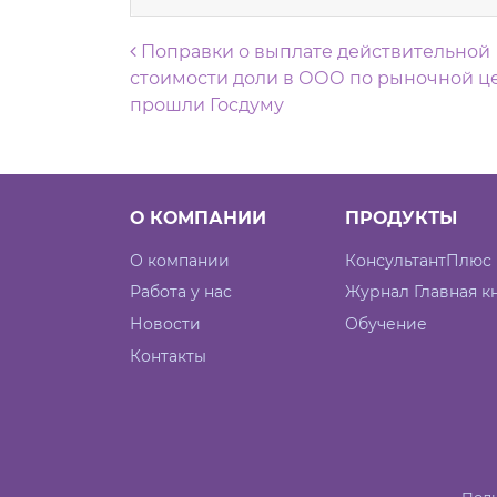
Навигация по запися
Поправки о выплате действительной
стоимости доли в ООО по рыночной ц
прошли Госдуму
О КОМПАНИИ
ПРОДУКТЫ
О компании
КонсультантПлюс
Работа у нас
Журнал Главная к
Новости
Обучение
Контакты