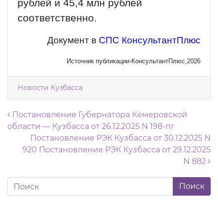
рублей и 45,4 млн рублей
соответственно.
Документ в
СПС КонсультантПлюс
Источник публикации-КонсультантПлюс,2026
Новости Кузбасса
Навигация по записям
Постановление Губернатора Кемеровской
области — Кузбасса от 26.12.2025 N 198-пг
Постановление РЭК Кузбасса от 30.12.2025 N
920 Постановление РЭК Кузбасса от 29.12.2025
N 882