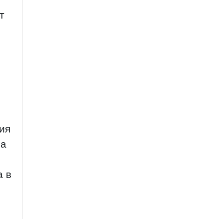
т
ия
на
а в