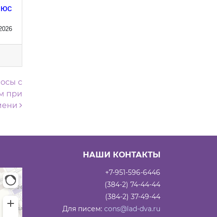
люс
2026
носы с
м при
мени
НАШИ КОНТАКТЫ
+7-951-596-6446
(384-2) 74-44-44
(384-2) 37-49-44
Для писем:
cons@lad-dva.ru