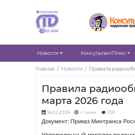
Новости
КонсультантПлюс
Главная
Новости
Правила радиообм
Правила радиообм
марта 2026 года
16.02.2026
< 1 мин.
259
Документ: Приказ Минтранса Росс
Утвержденный порядок ведени