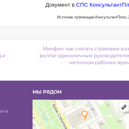
Документ в
СПС КонсультантП
Источник публикации-КонсультантПлюс,
м
Минфин: как считать страховые вз
д и
выплат единоличным руководителя
неполном рабочем вре
МЫ РЯДОМ
нига