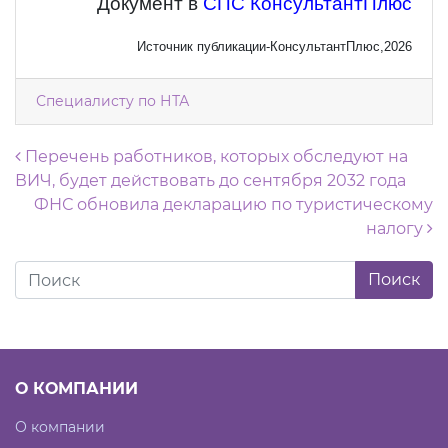
Документ в
СПС КонсультантПлюс
Источник публикации-КонсультантПлюс,2026
Специалисту по НТА
Навигация по записям
Перечень работников, которых обследуют на
ВИЧ, будет действовать до сентября 2032 года
ФНС обновила декларацию по туристическому
налогу
О КОМПАНИИ
О компании