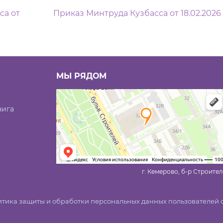
м
са от
Приказ Минтруда Кузбасса от 18.02.2026
МЫ РЯДОМ
нига
г. Кемерово, б-р Строител
тика защиты и обработки персональных данных пользователей 