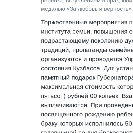
ребенка, вступлением в брак, юб
медалью «За любовь и верность» 
Торжественные мероприятия пр
института семьи, повышения е
подрастающему поколению дух
традиций; пропаганды семейн
организуются и проводятся Уп
состояния Кузбасса. Для уста
памятный подарок Губернатор
максимальная стоимость котор
пятьсот) рублей 00 копеек. В
выплачиваются. При проведен
посвященного рождению ребенк
браку которых исполнилось 50, 5
годовщиной со дня бракосочет