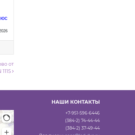
.
люс
2026
во от
 1115
НАШИ КОНТАКТЫ
+7-951-596-6446
(384-2) 74-44-44
(384-2) 37-49-44