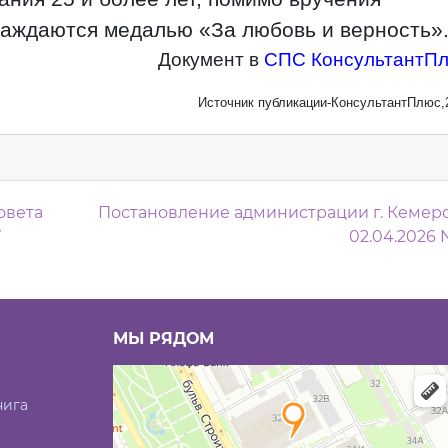
раждаются медалью «За любовь и верность»
Документ в
СПС КонсультантП
Источник публикации-КонсультантПлюс,
м
овета
Постановление администрации г. Кемеро
7
02.04.2026 N
МЫ РЯДОМ
нига