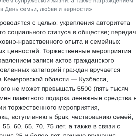
илеем супружеской жизни, а также награждением
в День семьи, любви и верности»
оводятся с целью: укрепления авторитета
го социального статуса в обществе; переда
овно-нравственного опыта и семейных
ых ценностей. Торжественные мероприятия
равлением записи актов гражданского
новленных категорий граждан вручается
а Кемеровской области — Кузбасса,
ого не может превышать 5500 (пять тысяч
замен памятного подарка денежные средства 
ии торжественного мероприятия,
а, вступлению в брак, чествованию семей,
5, 60, 65, 70, 75 лет, а также в связи с
ания 25 и более лет, помимо вручения