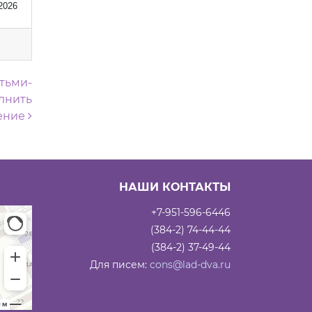
2026
тьми-
лнить
ение
НАШИ КОНТАКТЫ
+7-951-596-6446
(384-2) 74-44-44
(384-2) 37-49-44
Для писем:
cons@lad-dva.ru