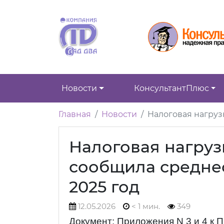
Новости
КонсультантПлюс
Главная
Новости
Налоговая нагруз
Налоговая нагруз
сообщила среднео
2025 год
12.05.2026
< 1 мин.
349
Документ: Приложения N 3 и 4 к 