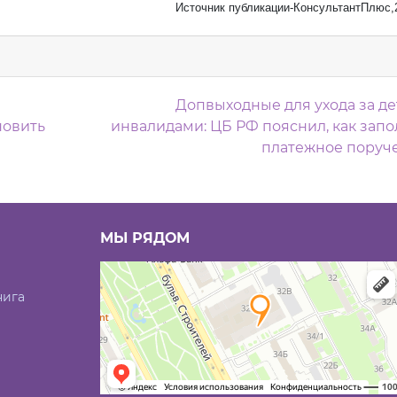
Источник публикации-КонсультантПлюс,
м
Допвыходные для ухода за де
новить
инвалидами: ЦБ РФ пояснил, как запо
платежное поруч
МЫ РЯДОМ
нига