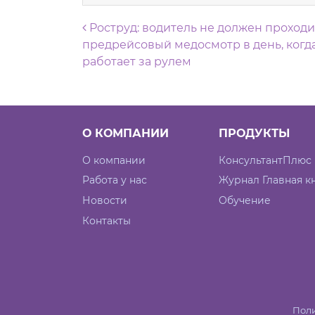
Навигация по запися
Роструд: водитель не должен проходи
предрейсовый медосмотр в день, когда
работает за рулем
О КОМПАНИИ
ПРОДУКТЫ
О компании
КонсультантПлюс
Работа у нас
Журнал Главная к
Новости
Обучение
Контакты
Поли