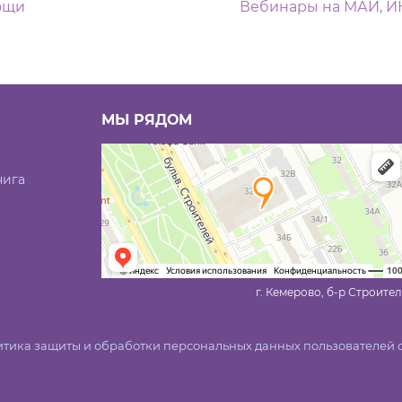
м
ощи
Вебинары на МАЙ, 
МЫ РЯДОМ
нига
г. Кемерово, б-р Строител
тика защиты и обработки персональных данных пользователей 