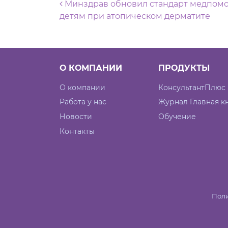
Навигация по запися
Минздрав обновил стандарт медпом
детям при атопическом дерматите
О КОМПАНИИ
ПРОДУКТЫ
О компании
КонсультантПлюс
Работа у нас
Журнал Главная к
Новости
Обучение
Контакты
Поли