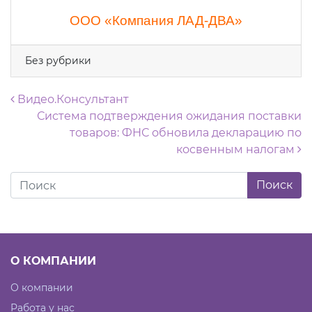
ООО «Компания ЛАД-ДВА»
Без рубрики
Навигация по записям
Видео.Консультант
Система подтверждения ожидания поставки
товаров: ФНС обновила декларацию по
косвенным налогам
О КОМПАНИИ
О компании
Работа у нас