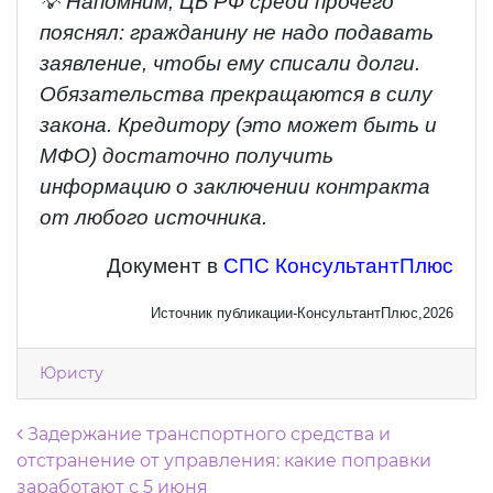
💡 Напомним, ЦБ РФ среди прочего
пояснял: гражданину не надо подавать
заявление, чтобы ему списали долги.
Обязательства прекращаются в силу
закона. Кредитору (это может быть и
МФО) достаточно получить
информацию о заключении контракта
от любого источника.
Документ в
СПС КонсультантПлюс
Источник публикации-КонсультантПлюс,2026
Юристу
Навигация по записям
Задержание транспортного средства и
отстранение от управления: какие поправки
заработают с 5 июня