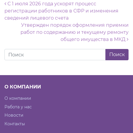
Навигация по записям
С 1 июля 2026 года ускорят процесс
регистрации работников в СФР и изменения
сведений лицевого счета
Утвержден порядок оформления приемки
работ по содержанию и текущему ремонту
общего имущества в МКД
О КОМПАНИИ
О компании
Работа у нас
Новости
Контакты