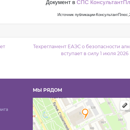
Документ в
СПС КонсультантП
Источник публикации-КонсультантПлюс,
м
ет
Техрегламент ЕАЭС о безопасности алк
вступает в силу 1 июля 2026
МЫ РЯДОМ
нига