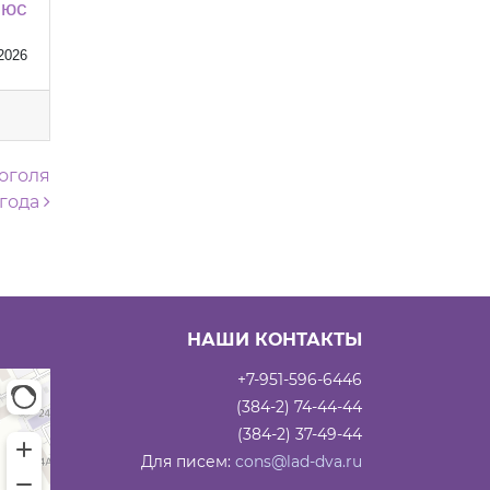
люс
2026
оголя
 года
НАШИ КОНТАКТЫ
+7-951-596-6446
(384-2) 74-44-44
(384-2) 37-49-44
Для писем:
cons@lad-dva.ru