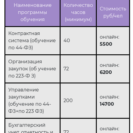
Наименование
Количество
Стоимость
программы
часов
руб/чел
обучения
(минимум)
Контрактная
онлайн:
система (обучение
40
5500
по 44-ФЗ)
Организация
онлайн:
закупок (об учение
72
6200
по 223-Ф З)
Управление
закупками
онлайн:
200
(обучение по 44-
14700
ФЗ+по 223 ФЗ)
Бухгалтерский
онлайн:
учет, отчетность и
72