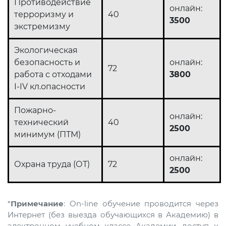
Противодействие
онлайн:
терроризму и
40
3500
экстремизму
Экологическая
безопасность и
онлайн:
72
работа с отходами
3800
I-IV кл.опасности
Пожарно-
онлайн:
технический
40
2500
минимум (ПТМ)
онлайн:
Охрана труда (ОТ)
72
2500
*
Примечание
: On-line обучение проводится через
Интернет (без выезда обучающихся в Академию) в
электронном учебном классе Академии, доступ к