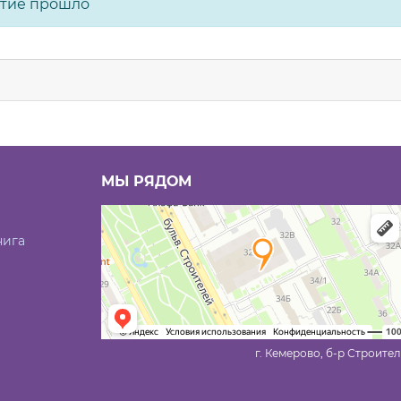
тие прошло
МЫ РЯДОМ
нига
г. Кемерово, б-р Строител