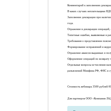
Комментарий к заполнению декларац
В каких случаях неплательщики НДС
Заполнение декларации при наличии
года.
Отражение в декларации операций, 
Типичные ошибки, выявляемые в рам
Требования о представлении пояснен
Формирование исправлений и коррек
Отражение авансов выданных и пол
Оформление операций по возврату 
Отдельные вопросы исчисления нало
разъяснений Минфина РФ, ФНС и с
Стоимость вебинара 3500 рублей 00
Для партнеров ООО «Компания ЛАД-