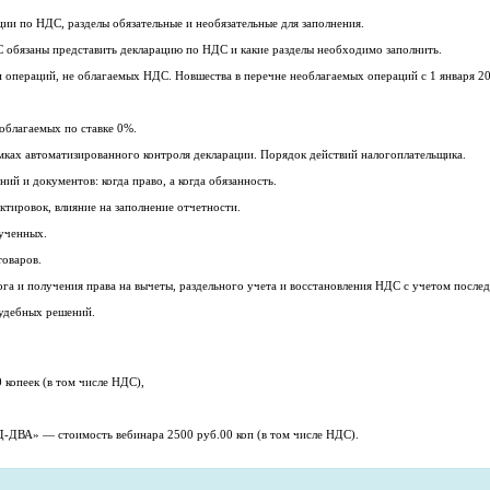
ии по НДС, разделы обязательные и необязательные для заполнения.
 обязаны представить декларацию по НДС и какие разделы необходимо заполнить.
 операций, не облагаемых НДС. Новшества в перечне необлагаемых операций с 1 января 2
облагаемых по ставке 0%.
ках автоматизированного контроля декларации. Порядок действий налогоплательщика.
ий и документов: когда право, а когда обязанность.
тировок, влияние на заполнение отчетности.
ученных.
товаров.
га и получения права на вычеты, раздельного учета и восстановления НДС с учетом после
удебных решений.
 копеек (в том числе НДС),
ДВА» — стоимость вебинара 2500 руб.00 коп (в том числе НДС).