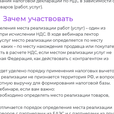
вания налоговой декларации по НДС в зависимости 
аров (работ, услуг).
Зачем участвовать
ления места реализации работ (услуг) – один из
при исчислении НДС. В ходе вебинара лектор
 услуг место реализации определяется по месту
я каких – по месту нахождения продавца или покупате
ть в расчете НДС, если местом реализации услуг не
ая Федерация, как действовать с контрагентом из
дет уделено порядку применения налоговых вычет
 реализации не признается территория РФ, и вопрос
лютную выручку для формирования налоговой базы.
ебинаре, если вам важно:
 необходимо определять место реализации товаров,
 отличается порядок определения места реализации
оворов с партнерами из ЕАЭС и с партнерами из дру