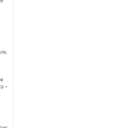
от
ля,
ов
у –
гих