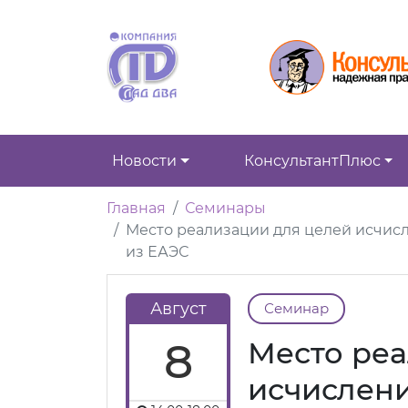
Новости
КонсультантПлюс
Главная
Семинары
Место реализации для целей исчисл
из ЕАЭС
Август
Семинар
8
Место реа
исчислени