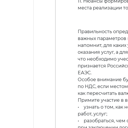
11. Нюансы формиро
места реализации тов
Правильность опреде
важных параметров 
напомнит, для каких
оказания услуг, а дл
что необходимо учес
признается Российск
ЕАЭС.
Особое внимание бу
по НДС, если местом
как пересчитать ва
Примите участие в в
• узнать о том, как
работ, услуг;
• разобраться, чем
при заключении дог