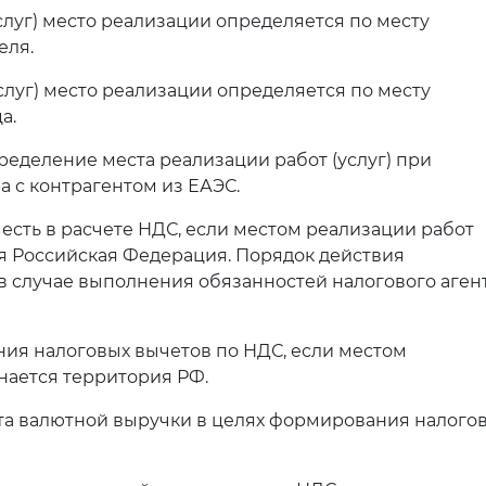
услуг) место реализации определяется по месту
еля.
(услуг) место реализации определяется по месту
а.
пределение места реализации работ (услуг) при
 с контрагентом из ЕАЭС.
честь в расчете НДС, если местом реализации работ
ся Российская Федерация. Порядок действия
в случае выполнения обязанностей налогового аген
ния налоговых вычетов по НДС, если местом
нается территория РФ.
ета валютной выручки в целях формирования налого