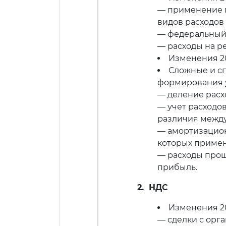
— применение 
видов расходов 
— федеральный
— расходы на ре
Изменения 20
Сложные и сп
формирования у
— деление расх
— учет расходо
различия между
— амортизацион
которых приме
— расходы прош
прибыль.
2. НДС
Изменения 2
— сделки с орг