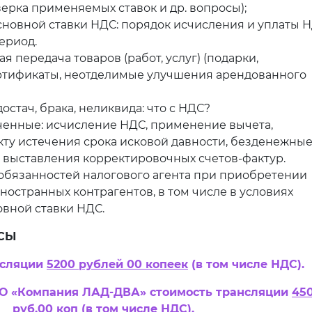
верка применяемых ставок и др. вопросы);
новной ставки НДС: порядок исчисления и уплаты 
ериод.
я передача товаров (работ, услуг) (подарки,
ртификаты, неотделимые улучшения арендованного
остач, брака, неликвида: что с НДС?
ченные: исчисление НДС, применение вычета,
кту истечения срока исковой давности, безденежны
е выставления корректировочных счетов-фактур.
обязанностей налогового агента при приобретении
 иностранных контрагентов, в том числе в условиях
вной ставки НДС.
СЫ
нсляции
5200 рублей 00 копеек
(в том числе НДС).
О «Компания ЛАД-ДВА» стоимость трансляции
45
руб.00 коп
(в том числе НДС).