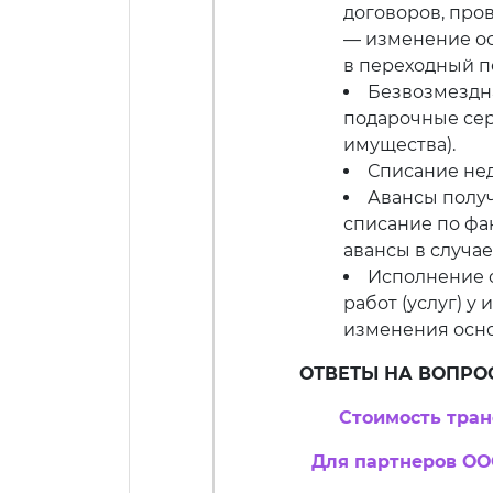
договоров, про
— изменение ос
в переходный п
Безвозмездна
подарочные се
имущества).
Списание нед
Авансы полу
списание по фа
авансы в случа
Исполнение 
работ (услуг) у
изменения осно
ОТВЕТЫ НА ВОПРО
Стоимость тра
Для партнеров ОО