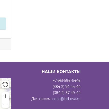
НАШИ КОНТАКТЫ
+7-951-596-6446
(384-2) 74-44-44
(384-2) 37-49-44
Для писем:
cons@lad-dva.ru