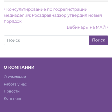
Навигация по записям
Консультирование по госрегистрации
медизделий: Росздравнадзор утвердил новый
порядок
Вебинары на МАЙ
О КОМПАНИИ
О компании
Работа у нас
Новости
Контакты