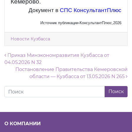
Кемерово.
Документ в
СПС КонсультантПлюс
Источник публикации-КонсультантПлюс,2026
Новости Кузбасса
Навигация по записям
Приказ Минэкономразвития Кузбасса от
04.05.2026 N 32
Постановление Правительства Кемеровской
области — Кузбасса от 13.05.2026 N 265
О КОМПАНИИ