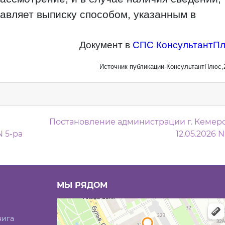
авляет выписку способом, указанным в
Документ в
СПС КонсультантП
Источник публикации-КонсультантПлюс,
м
Постановление администрации г. Кемеро
N 5-ра
12.05.2026 N
МЫ РЯДОМ
нига