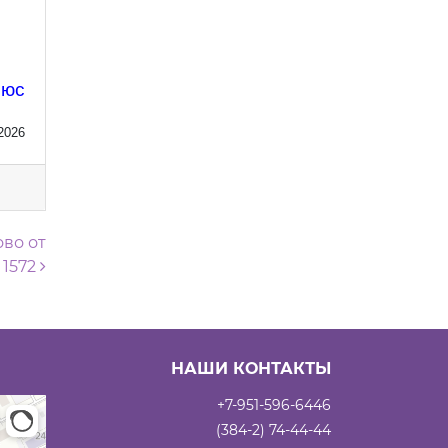
люс
2026
во от
 1572
НАШИ КОНТАКТЫ
+7-951-596-6446
(384-2) 74-44-44