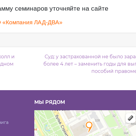
амму семинаров уточняйте на сайте
 «Компания ЛАД-ДВА»
м
холл и
Суд: у застрахованной не было зар
одном
более 4 лет – заменить годы для в
пособий правом
МЫ РЯДОМ
нига