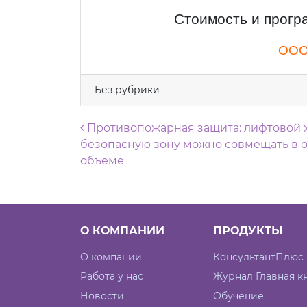
Стоимость и прогр
ООО
Без рубрики
Навигация по запися
Противопожарная защита: лифтовой 
безопасную зону можно совмещать в 
объеме
О КОМПАНИИ
ПРОДУКТЫ
О компании
КонсультантПлюс
Работа у нас
Журнал Главная к
Новости
Обучение