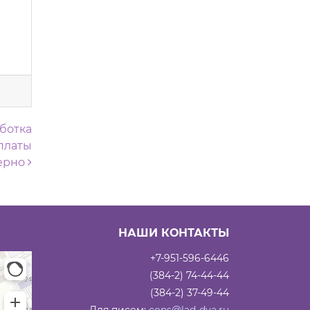
аботка
ыплаты
ерно
НАШИ КОНТАКТЫ
+7-951-596-6446
(384-2) 74-44-44
(384-2) 37-49-44
Для писем:
cons@lad-dva.ru